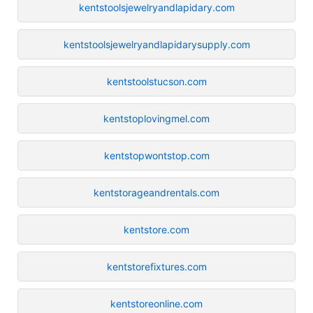
kentstoolsjewelryandlapidary.com
kentstoolsjewelryandlapidarysupply.com
kentstoolstucson.com
kentstoplovingmel.com
kentstopwontstop.com
kentstorageandrentals.com
kentstore.com
kentstorefixtures.com
kentstoreonline.com