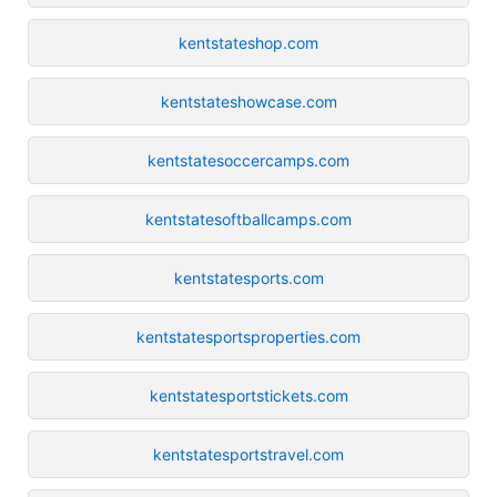
kentstateshop.com
kentstateshowcase.com
kentstatesoccercamps.com
kentstatesoftballcamps.com
kentstatesports.com
kentstatesportsproperties.com
kentstatesportstickets.com
kentstatesportstravel.com