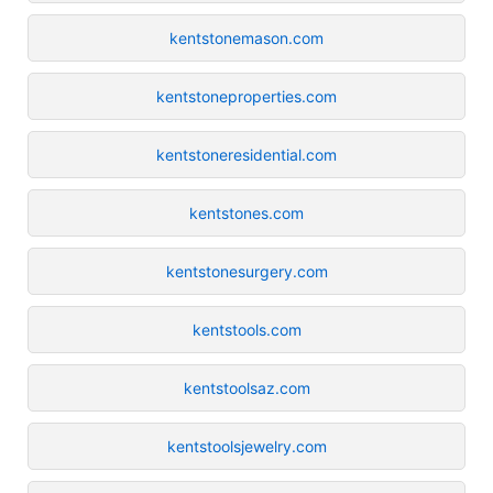
kentstonemason.com
kentstoneproperties.com
kentstoneresidential.com
kentstones.com
kentstonesurgery.com
kentstools.com
kentstoolsaz.com
kentstoolsjewelry.com