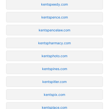
kentspeedy.com
kentspence.com
kentspencelaw.com
kentspharmacy.com
kentsphoto.com
kentspines.com
kentspitler.com
kentspix.com
kentsplace.com