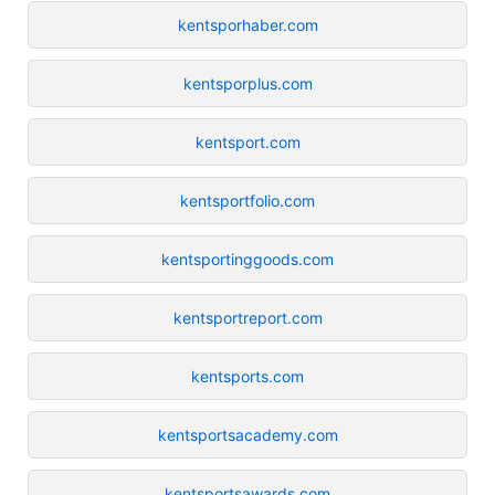
kentsporhaber.com
kentsporplus.com
kentsport.com
kentsportfolio.com
kentsportinggoods.com
kentsportreport.com
kentsports.com
kentsportsacademy.com
kentsportsawards.com