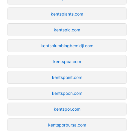
kentsplants.com
kentsplc.com
kentsplumbingbemidji.com
kentspoa.com
kentspoint.com
kentspoon.com
kentspor.com
kentsporbursa.com