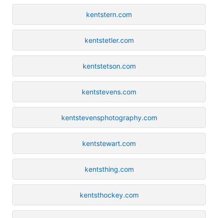
kentstern.com
kentstetler.com
kentstetson.com
kentstevens.com
kentstevensphotography.com
kentstewart.com
kentsthing.com
kentsthockey.com